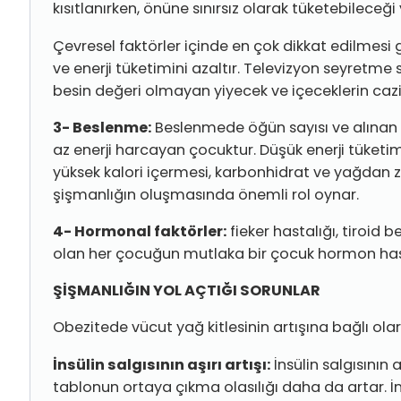
kısıtlanırken, önüne sınırsız olarak tüketebileceğ
Çevresel faktörler içinde en çok dikkat edilmesi g
ve enerji tüketimini azaltır. Televizyon seyretme
besin değeri olmayan yiyecek ve içeceklerin cazi
3- Beslenme:
Beslenmede öğün sayısı ve alınan 
az enerji harcayan çocuktur. Düşük enerji tüketimi
yüksek kalori içermesi, karbonhidrat ve yağdan ze
şişman­lığın oluşmasında önemli rol oynar.
4- Hormonal faktörler:
fieker hastalığı, tiroid 
olan her çocuğun mutlaka bir çocuk hormon hasta
ŞİŞMANLIĞIN YOL AÇTIĞI SORUNLAR
Obezitede vücut yağ kitlesinin artışına bağlı olar
İnsülin salgısının aşırı artışı:
İnsülin salgısının
tablonun ortaya çıkma olasılığı daha da artar. İns