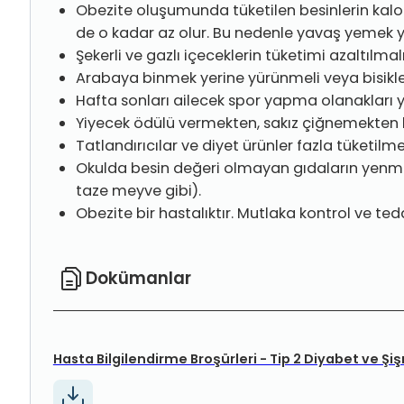
Obezite oluşumunda tüketilen besinlerin kalor
de o kadar az olur. Bu nedenle yavaş yemek ye
Şekerli ve gazlı içeceklerin tüketimi azaltılmalı
Arabaya binmek yerine yürünmeli veya bisiklete
Hafta sonları ailecek spor yapma olanakları ya
Yiyecek ödülü vermekten, sakız çiğnemekten ka
Tatlandırıcılar ve diyet ürünler fazla tüketilm
Okulda besin değeri olmayan gıdaların yenmesi
taze meyve gibi).
Obezite bir hastalıktır. Mutlaka kontrol ve teda
Dokümanlar
Hasta Bilgilendirme Broşürleri - Tip 2 Diyabet ve Şi