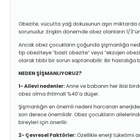
Obezite; vücutta yağ dokusunun aşırı miktarda o
sorunudur. Erişkin dönemde obez olanların 1/3’ün
Ancak obez çocukların çoğunda şişmanlığa nede
tip obeziteye “basit obezite” veya “ekzojen obez
olarak tıbbi bir sorun saptanabilir. Bir hastalığa
NEDEN ŞİŞMANLIYORUZ?
1- Ailevi nedenler:
An­ne ve babanın her iki­si b
obez olma ihti­mali %40’a düşer.
Şişmanlığın en önemli nedeni harcanan enerjiden 
son de­rece önemlidir. Obez çocukların ailelerinde
bireyleri için önerilir.
2- Çevresel Faktörler:
Özellikle enerji tüketimi 