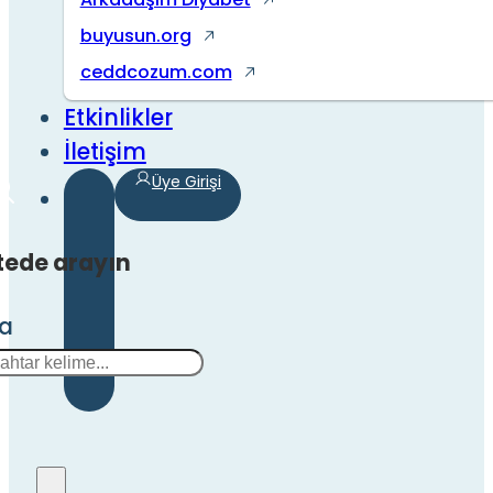
buyusun.org
ceddcozum.com
Etkinlikler
İletişim
Üye Girişi
tede arayın
ra