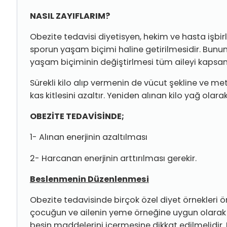
NASIL ZAYIFLARIM?
Obezite tedavisi diyetisyen, hekim ve hasta işbi
sporun yaşam biçimi haline getirilmesidir. Bunu
yaşam biçi­minin değiştirlmesi tüm aileyi kapsam
Sürekli kilo alıp vermenin de vücut şekline ve me
kas kitlesini azaltır. Yeniden alınan kilo yağ ola
OBEZİTE TEDAVİSİNDE;
1- Alınan enerjinin azaltılması
2- Harcanan enerjinin arttırılması gerekir.
Beslenmenin Düzenlenmesi
Obezite tedavisinde birçok özel diyet örnekleri
çocuğun ve ailenin yeme örneğine uygun olarak h
besin maddelerini içermesine dikkat edilmelidir.