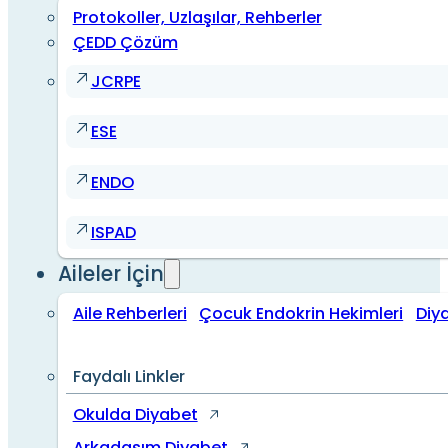
Protokoller, Uzlaşılar, Rehberler
ÇEDD Çözüm
JCRPE
ESE
ENDO
ISPAD
Aileler İçin
Aile Rehberleri
Çocuk Endokrin Hekimleri
Diy
Faydalı Linkler
Okulda Diyabet
Arkadaşım Diyabet