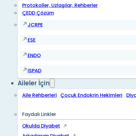
Protokoller, Uzlaşılar, Rehberler
ÇEDD Çözüm
JCRPE
ESE
ENDO
ISPAD
Aileler İçin
Aile Rehberleri
Çocuk Endokrin Hekimleri
Diy
Faydalı Linkler
Okulda Diyabet
Arkadaşım Diyabet