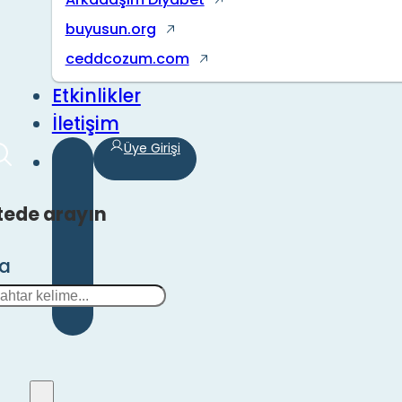
buyusun.org
ceddcozum.com
Etkinlikler
İletişim
Üye Girişi
tede arayın
ra