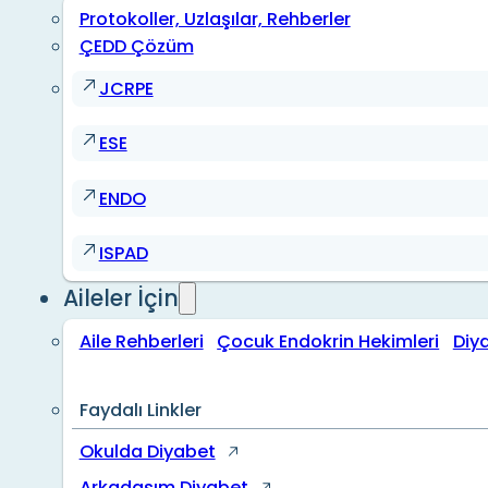
Protokoller, Uzlaşılar, Rehberler
ÇEDD Çözüm
JCRPE
ESE
ENDO
ISPAD
Aileler İçin
Aile Rehberleri
Çocuk Endokrin Hekimleri
Diy
Faydalı Linkler
Okulda Diyabet
Arkadaşım Diyabet