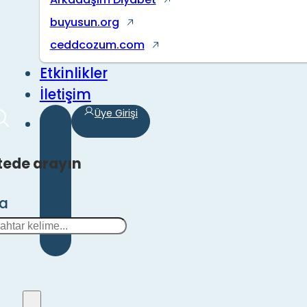
buyusun.org
ceddcozum.com
Etkinlikler
İletişim
Üye Girişi
tede arayın
ra