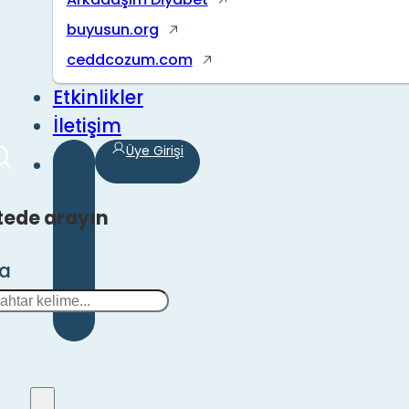
buyusun.org
ceddcozum.com
Etkinlikler
İletişim
Üye Girişi
tede arayın
ra