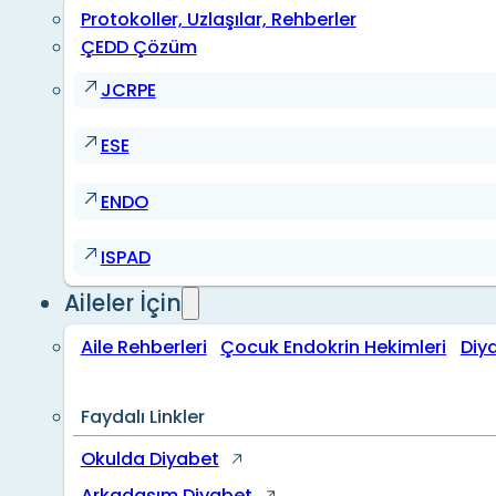
Protokoller, Uzlaşılar, Rehberler
ÇEDD Çözüm
JCRPE
ESE
ENDO
ISPAD
Aileler İçin
Aile Rehberleri
Çocuk Endokrin Hekimleri
Diy
Faydalı Linkler
Okulda Diyabet
Arkadaşım Diyabet