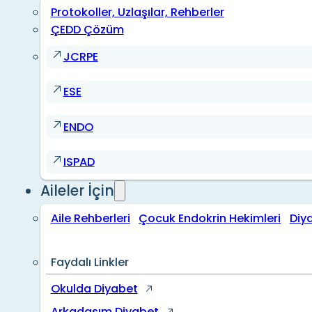
Protokoller, Uzlaşılar, Rehberler
ÇEDD Çözüm
JCRPE
ESE
ENDO
ISPAD
Aileler İçin
Aile Rehberleri
Çocuk Endokrin Hekimleri
Diy
Faydalı Linkler
Okulda Diyabet
Arkadaşım Diyabet