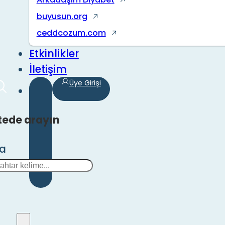
buyusun.org
ceddcozum.com
Etkinlikler
İletişim
Üye Girişi
tede arayın
ra