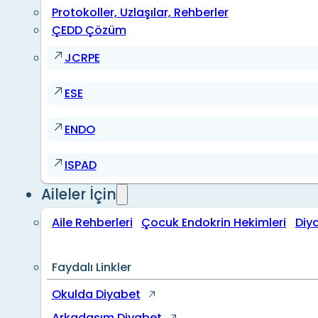
Protokoller, Uzlaşılar, Rehberler
ÇEDD Çözüm
JCRPE
ESE
ENDO
ISPAD
Aileler İçin
Aile Rehberleri
Çocuk Endokrin Hekimleri
Diy
Faydalı Linkler
Okulda Diyabet
Arkadaşım Diyabet