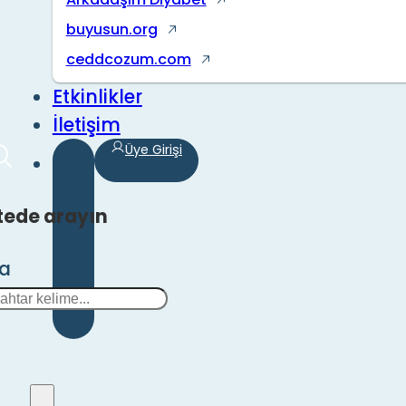
buyusun.org
ceddcozum.com
Etkinlikler
İletişim
Üye Girişi
tede arayın
ra