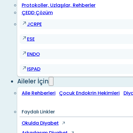
Protokoller, Uzlaşılar, Rehberler
ÇEDD Çözüm
JCRPE
ESE
ENDO
ISPAD
Aileler İçin
Aile Rehberleri
Çocuk Endokrin Hekimleri
Diy
Faydalı Linkler
Okulda Diyabet
Arkadaşım Diyabet