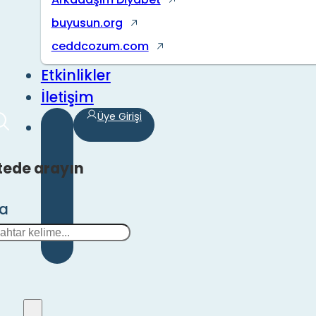
buyusun.org
ceddcozum.com
Etkinlikler
İletişim
Üye Girişi
tede arayın
ra