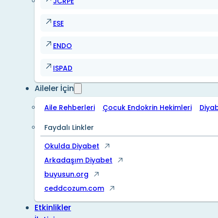
JCRPE
ESE
ENDO
ISPAD
Aileler İçin
Aile Rehberleri
Çocuk Endokrin Hekimleri
Diya
Faydalı Linkler
Okulda Diyabet
Arkadaşım Diyabet
buyusun.org
ceddcozum.com
Etkinlikler