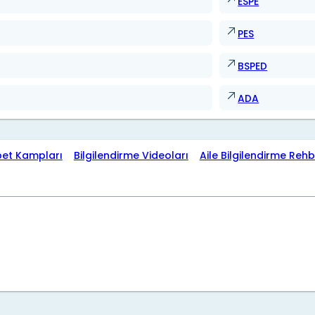
ESPE
PES
BSPED
ADA
bet Kampları
Bilgilendirme Videoları
Aile Bilgilendirme Rehb