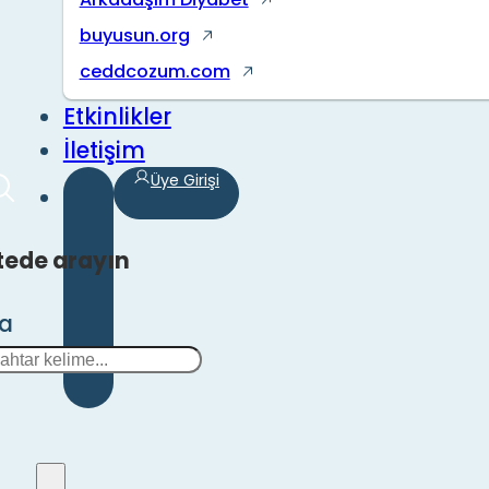
buyusun.org
ceddcozum.com
Etkinlikler
İletişim
Üye Girişi
tede arayın
ra