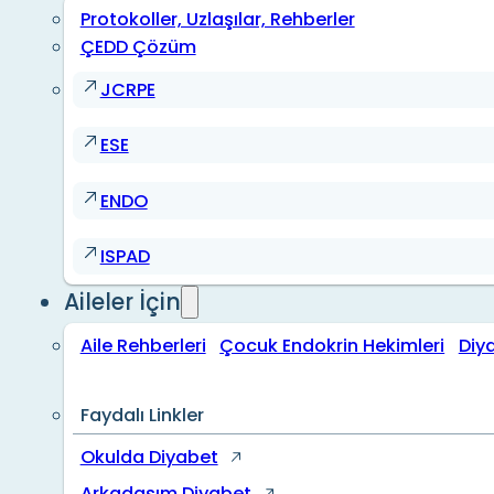
Protokoller, Uzlaşılar, Rehberler
ÇEDD Çözüm
JCRPE
ESE
ENDO
ISPAD
Aileler İçin
Aile Rehberleri
Çocuk Endokrin Hekimleri
Diy
Faydalı Linkler
Okulda Diyabet
Arkadaşım Diyabet