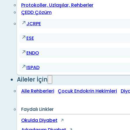
Protokoller, Uzlaşılar, Rehberler
ÇEDD Çözüm
JCRPE
ESE
ENDO
ISPAD
Aileler İçin
Aile Rehberleri
Çocuk Endokrin Hekimleri
Diy
Faydalı Linkler
Okulda Diyabet
Arkadaşım Diyabet