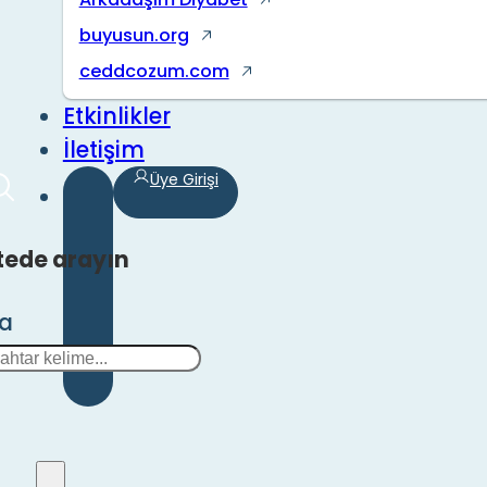
buyusun.org
ceddcozum.com
Etkinlikler
İletişim
Üye Girişi
tede arayın
ra