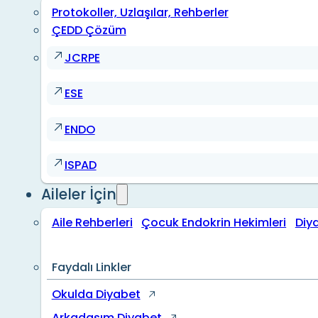
Protokoller, Uzlaşılar, Rehberler
ÇEDD Çözüm
JCRPE
ESE
ENDO
ISPAD
Aileler İçin
Aile Rehberleri
Çocuk Endokrin Hekimleri
Diy
Faydalı Linkler
Okulda Diyabet
Arkadaşım Diyabet