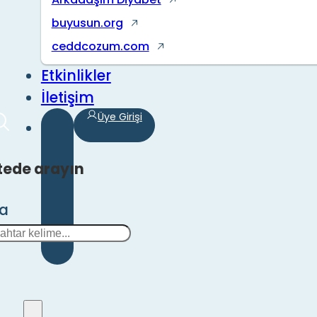
buyusun.org
ceddcozum.com
Etkinlikler
İletişim
Üye Girişi
tede arayın
ra