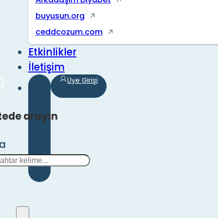
buyusun.org
ceddcozum.com
Etkinlikler
İletişim
Üye Girişi
tede arayın
ra