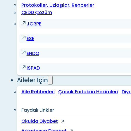
Protokoller, Uzlaşılar, Rehberler
ÇEDD Çözüm
JCRPE
ESE
ENDO
ISPAD
Aileler İçin
Aile Rehberleri
Çocuk Endokrin Hekimleri
Diy
Faydalı Linkler
Okulda Diyabet
Arkadaşım Diyabet