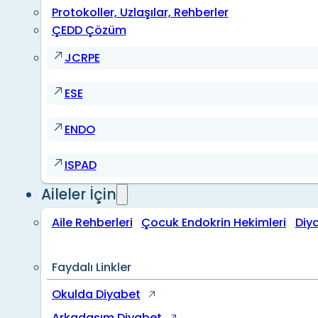
Protokoller, Uzlaşılar, Rehberler
ÇEDD Çözüm
JCRPE
ESE
ENDO
ISPAD
Aileler İçin
Aile Rehberleri
Çocuk Endokrin Hekimleri
Diy
Faydalı Linkler
Okulda Diyabet
Arkadaşım Diyabet