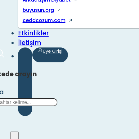
buyusun.org
ceddcozum.com
Etkinlikler
İletişim
Üye Girişi
tede arayın
ra