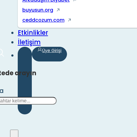
buyusun.org
ceddcozum.com
Etkinlikler
İletişim
Üye Girişi
tede arayın
ra