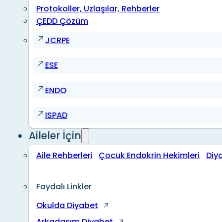
Protokoller, Uzlaşılar, Rehberler
ÇEDD Çözüm
JCRPE
ESE
ENDO
ISPAD
Aileler İçin
Aile Rehberleri
Çocuk Endokrin Hekimleri
Diy
Faydalı Linkler
Okulda Diyabet
Arkadaşım Diyabet