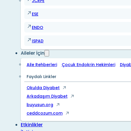
JCRPE
ESE
ENDO
ISPAD
Aileler İçin
Aile Rehberleri
Çocuk Endokrin Hekimleri
Diya
Faydalı Linkler
Okulda Diyabet
Arkadaşım Diyabet
buyusun.org
ceddcozum.com
Etkinlikler