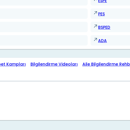
ESPE
PES
BSPED
ADA
bet Kampları
Bilgilendirme Videoları
Aile Bilgilendirme Rehb