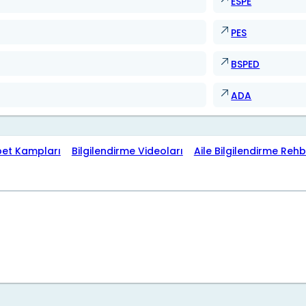
ESPE
PES
BSPED
ADA
bet Kampları
Bilgilendirme Videoları
Aile Bilgilendirme Rehb