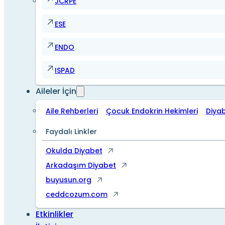
JCRPE
ESE
ENDO
ISPAD
Aileler İçin
Aile Rehberleri
Çocuk Endokrin Hekimleri
Diya
Faydalı Linkler
Okulda Diyabet
Arkadaşım Diyabet
buyusun.org
ceddcozum.com
Etkinlikler