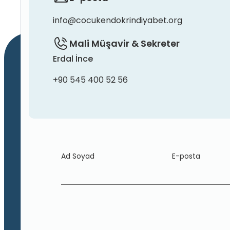
info@cocukendokrindiyabet.org
Mali Müşavir & Sekreter
Erdal İnce
+90 545 400 52 56
Ad Soyad
E-posta