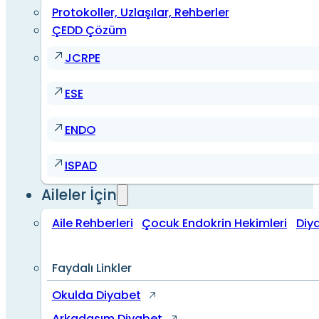
Protokoller, Uzlaşılar, Rehberler
ÇEDD Çözüm
JCRPE
ESE
ENDO
ISPAD
Aileler İçin
Aile Rehberleri
Çocuk Endokrin Hekimleri
Diy
Faydalı Linkler
Okulda Diyabet
Arkadaşım Diyabet