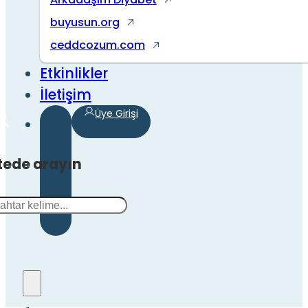
buyusun.org
ceddcozum.com
Etkinlikler
İletişim
Üye Girişi
tede arayın
a