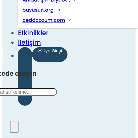
buyusun.org
ceddcozum.com
Etkinlikler
İletişim
Üye Girişi
tede arayın
a