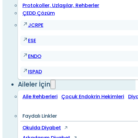
Protokoller, Uzlaşılar, Rehberler
ÇEDD Çözüm
JCRPE
ESE
ENDO
ISPAD
Aileler İçin
Aile Rehberleri
Çocuk Endokrin Hekimleri
Diy
Faydalı Linkler
Okulda Diyabet
Arkadaşım Diyabet