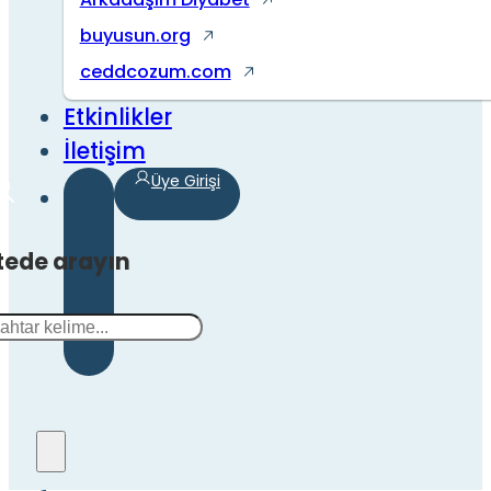
buyusun.org
ceddcozum.com
Etkinlikler
İletişim
Üye Girişi
tede arayın
a