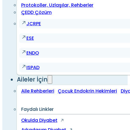
Protokoller, Uzlaşılar, Rehberler
ÇEDD Çözüm
JCRPE
ESE
ENDO
ISPAD
Aileler İçin
Aile Rehberleri
Çocuk Endokrin Hekimleri
Diy
Faydalı Linkler
Okulda Diyabet
Arkadaşım Diyabet