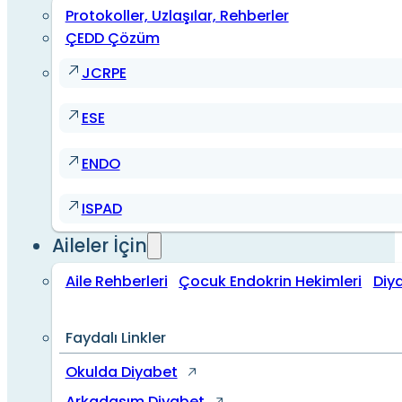
Protokoller, Uzlaşılar, Rehberler
ÇEDD Çözüm
JCRPE
ESE
ENDO
ISPAD
Aileler İçin
Aile Rehberleri
Çocuk Endokrin Hekimleri
Diy
Faydalı Linkler
Okulda Diyabet
Arkadaşım Diyabet