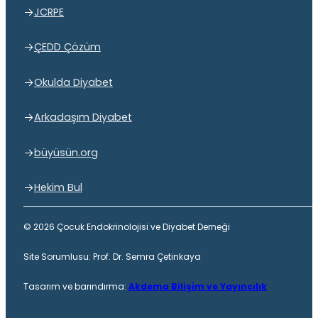
JCRPE
ÇEDD Çözüm
Okulda Diyabet
Arkadaşım Diyabet
büyüsün.org
Hekim Bul
© 2026 Çocuk Endokrinolojisi ve Diyabet Derneği
Site Sorumlusu: Prof. Dr. Semra Çetinkaya
Tasarım ve barındırma:
Akdema Bilişim ve Yayıncılık