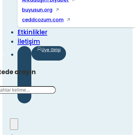
buyusun.org
ceddcozum.com
Etkinlikler
İletişim
Üye Girişi
tede arayın
a