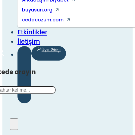
buyusun.org
ceddcozum.com
Etkinlikler
İletişim
Üye Girişi
tede arayın
a