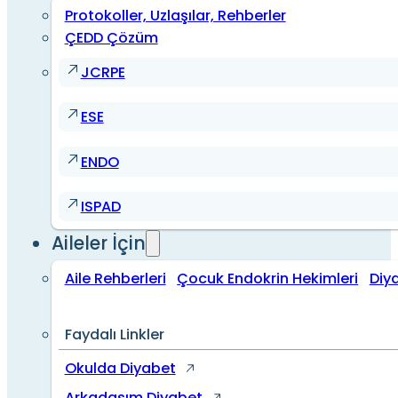
Protokoller, Uzlaşılar, Rehberler
ÇEDD Çözüm
JCRPE
ESE
ENDO
ISPAD
Aileler İçin
Aile Rehberleri
Çocuk Endokrin Hekimleri
Diy
Faydalı Linkler
Okulda Diyabet
Arkadaşım Diyabet