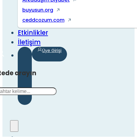
buyusun.org
ceddcozum.com
Etkinlikler
İletişim
Üye Girişi
tede arayın
a