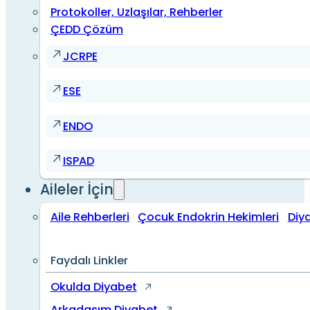
Protokoller, Uzlaşılar, Rehberler
ÇEDD Çözüm
JCRPE
ESE
ENDO
ISPAD
Aileler İçin
Aile Rehberleri
Çocuk Endokrin Hekimleri
Diy
Faydalı Linkler
Okulda Diyabet
Arkadaşım Diyabet