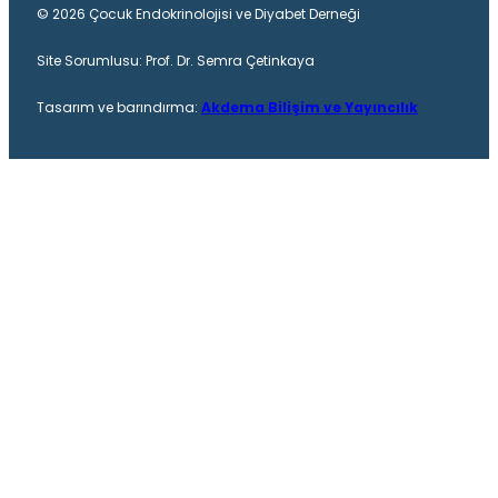
© 2026 Çocuk Endokrinolojisi ve Diyabet Derneği
Site Sorumlusu: Prof. Dr. Semra Çetinkaya
Tasarım ve barındırma:
Akdema Bilişim ve Yayıncılık