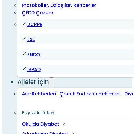
Protokoller, Uzlaşılar, Rehberler
ÇEDD Çözüm
JCRPE
ESE
ENDO
ISPAD
Aileler İçin
Aile Rehberleri
Çocuk Endokrin Hekimleri
Diy
Faydalı Linkler
Okulda Diyabet
Arkadaşım Diyabet