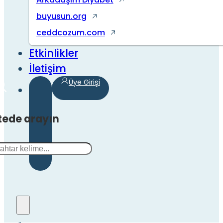
buyusun.org
ceddcozum.com
Etkinlikler
İletişim
Üye Girişi
tede arayın
a