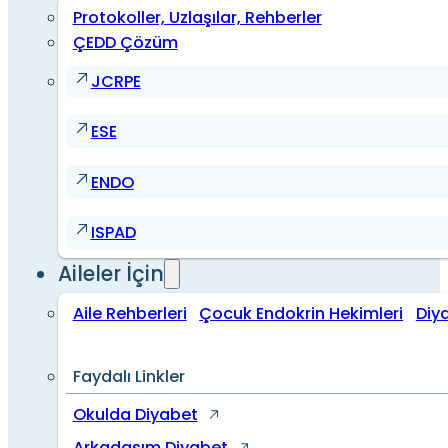
Protokoller, Uzlaşılar, Rehberler
ÇEDD Çözüm
JCRPE
ESE
ENDO
ISPAD
Aileler İçin
Aile Rehberleri
Çocuk Endokrin Hekimleri
Diy
Faydalı Linkler
Okulda Diyabet
Arkadaşım Diyabet