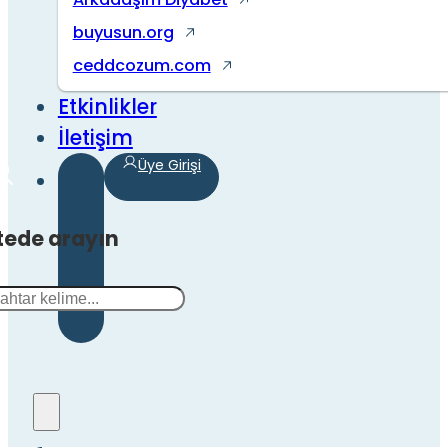
buyusun.org
ceddcozum.com
Etkinlikler
İletişim
Üye Girişi
tede arayın
a