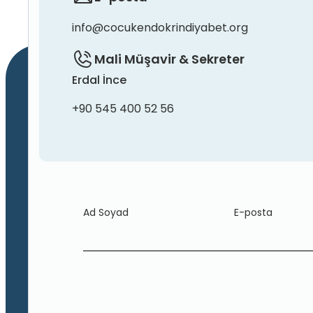
info@cocukendokrindiyabet.org
Mali Müşavir & Sekreter
Erdal İnce
+90 545 400 52 56
Ad Soyad
E-posta