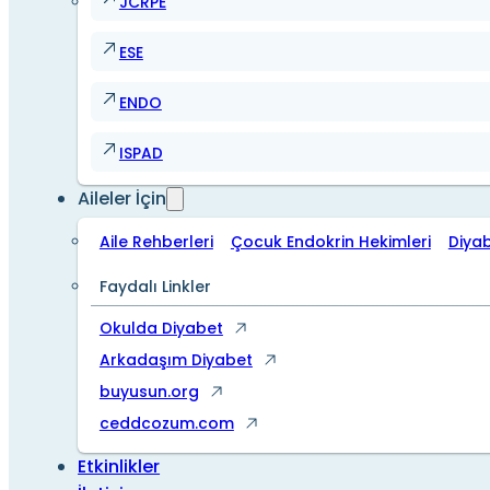
JCRPE
ESE
ENDO
ISPAD
Aileler İçin
Aile Rehberleri
Çocuk Endokrin Hekimleri
Diya
Faydalı Linkler
Okulda Diyabet
Arkadaşım Diyabet
buyusun.org
ceddcozum.com
Etkinlikler