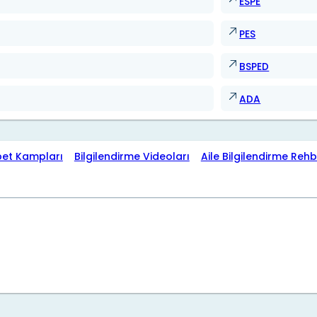
ESPE
PES
BSPED
ADA
bet Kampları
Bilgilendirme Videoları
Aile Bilgilendirme Rehb