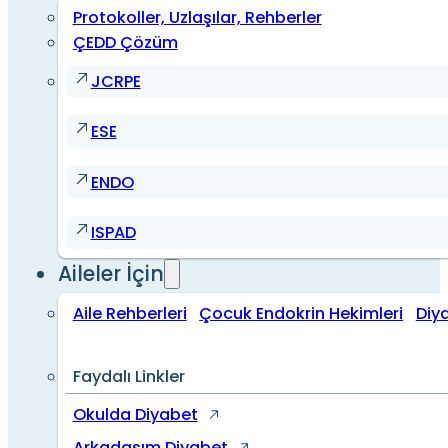
Protokoller, Uzlaşılar, Rehberler
ÇEDD Çözüm
JCRPE
ESE
ENDO
ISPAD
Aileler İçin
Aile Rehberleri
Çocuk Endokrin Hekimleri
Diy
Faydalı Linkler
Okulda Diyabet
Arkadaşım Diyabet