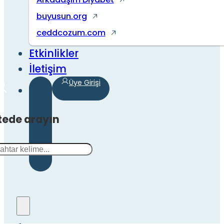
buyusun.org
ceddcozum.com
Etkinlikler
İletişim
Üye Girişi
tede arayın
a