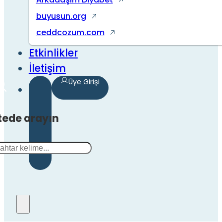
buyusun.org
ceddcozum.com
Etkinlikler
İletişim
Üye Girişi
tede arayın
a