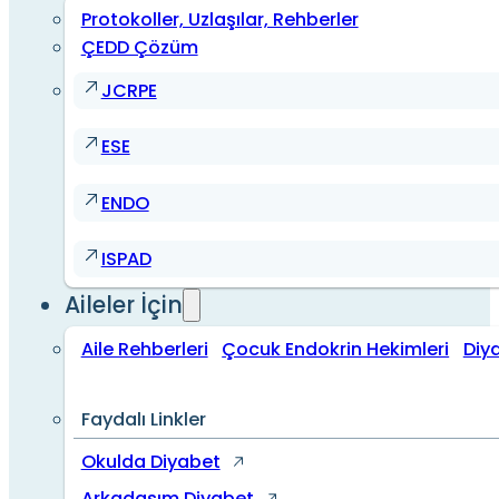
Protokoller, Uzlaşılar, Rehberler
ÇEDD Çözüm
JCRPE
ESE
ENDO
ISPAD
Aileler İçin
Aile Rehberleri
Çocuk Endokrin Hekimleri
Diy
Faydalı Linkler
Okulda Diyabet
Arkadaşım Diyabet