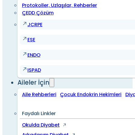
Protokoller, Uzlaşılar, Rehberler
ÇEDD Çözüm
JCRPE
ESE
ENDO
ISPAD
Aileler İçin
Aile Rehberleri
Çocuk Endokrin Hekimleri
Diy
Faydalı Linkler
Okulda Diyabet
Arkadaşım Diyabet