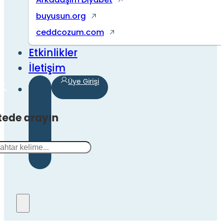
buyusun.org
ceddcozum.com
Etkinlikler
İletişim
Üye Girişi
tede arayın
a