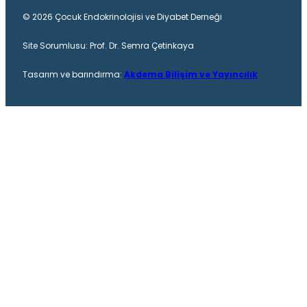
© 2026 Çocuk Endokrinolojisi ve Diyabet Derneği
Site Sorumlusu: Prof. Dr. Semra Çetinkaya
Tasarım ve barındırma:
Akdema Bilişim ve Yayıncılık