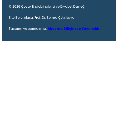
© 2026 Çocuk Endokrinolojisi ve Diyabet Derneği
Site Sorumlusu: Prof. Dr. Semra Çetinkaya
Tasarım ve barındırma:
Akdema Bilişim ve Yayıncılık