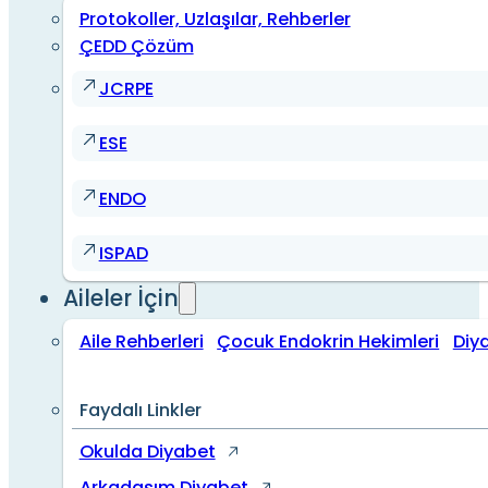
Protokoller, Uzlaşılar, Rehberler
ÇEDD Çözüm
JCRPE
ESE
ENDO
ISPAD
Aileler İçin
Aile Rehberleri
Çocuk Endokrin Hekimleri
Diy
Faydalı Linkler
Okulda Diyabet
Arkadaşım Diyabet