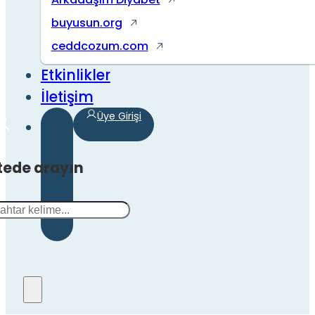
buyusun.org
ceddcozum.com
Etkinlikler
İletişim
Üye Girişi
tede arayın
a