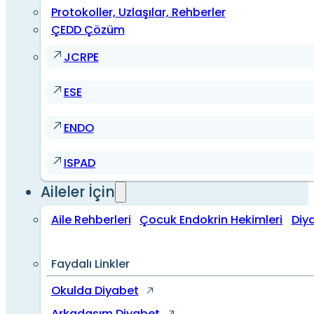
Protokoller, Uzlaşılar, Rehberler
ÇEDD Çözüm
JCRPE
ESE
ENDO
ISPAD
Aileler İçin
Aile Rehberleri
Çocuk Endokrin Hekimleri
Diy
Faydalı Linkler
Okulda Diyabet
Arkadaşım Diyabet