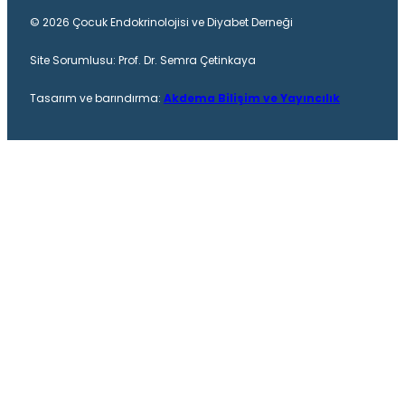
© 2026 Çocuk Endokrinolojisi ve Diyabet Derneği
Site Sorumlusu: Prof. Dr. Semra Çetinkaya
Tasarım ve barındırma:
Akdema Bilişim ve Yayıncılık