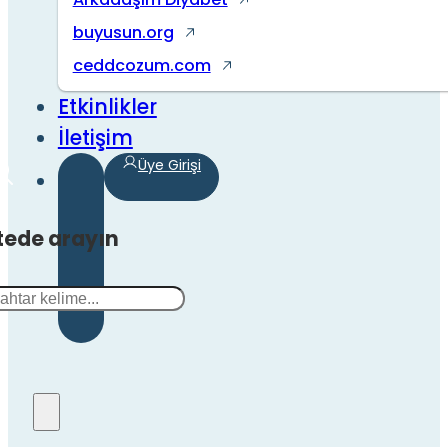
buyusun.org
ceddcozum.com
Etkinlikler
İletişim
Üye Girişi
tede arayın
a