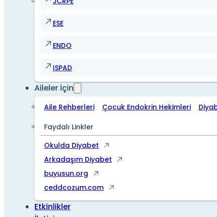
JCRPE
ESE
ENDO
ISPAD
Aileler İçin
Aile Rehberleri
Çocuk Endokrin Hekimleri
Diya
Faydalı Linkler
Okulda Diyabet
Arkadaşım Diyabet
buyusun.org
ceddcozum.com
Etkinlikler