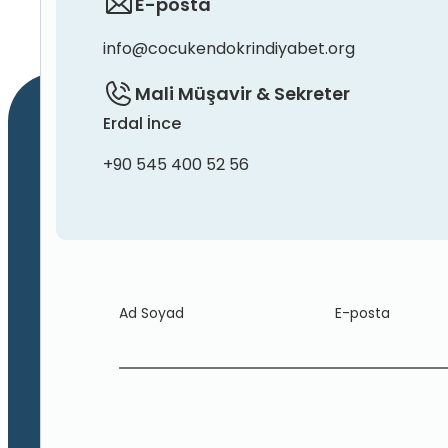
E-posta
info@cocukendokrindiyabet.org
Mali Müşavir & Sekreter
Erdal İnce
+90 545 400 52 56
Ad Soyad
E-posta