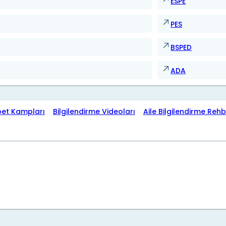
ESPE
PES
BSPED
ADA
bet Kampları
Bilgilendirme Videoları
Aile Bilgilendirme Rehb