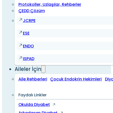
Protokoller, Uzlaşılar, Rehberler
ÇEDD Çözüm
JCRPE
ESE
ENDO
ISPAD
Aileler İçin
Aile Rehberleri
Çocuk Endokrin Hekimleri
Diy
Faydalı Linkler
Okulda Diyabet
Arkadaşım Diyabet