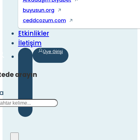
buyusun.org
ceddcozum.com
Etkinlikler
İletişim
Üye Girişi
tede arayın
ra