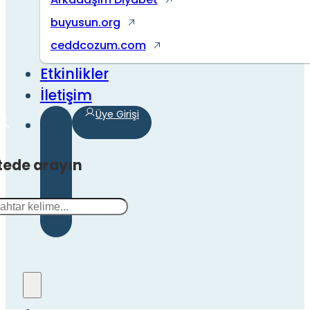
buyusun.org
ceddcozum.com
Etkinlikler
İletişim
Üye Girişi
tede arayın
a