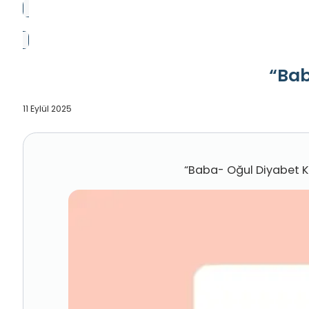
“Bab
11 Eylül 2025
“Baba- Oğul Diyabet Ka