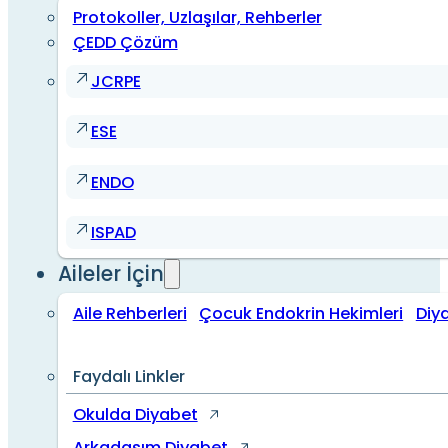
Protokoller, Uzlaşılar, Rehberler
ÇEDD Çözüm
JCRPE
ESE
ENDO
ISPAD
Aileler İçin
Aile Rehberleri
Çocuk Endokrin Hekimleri
Diy
Faydalı Linkler
Okulda Diyabet
Arkadaşım Diyabet