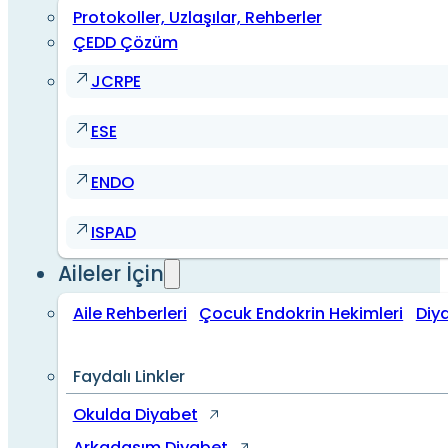
Protokoller, Uzlaşılar, Rehberler
ÇEDD Çözüm
JCRPE
ESE
ENDO
ISPAD
Aileler İçin
Aile Rehberleri
Çocuk Endokrin Hekimleri
Diy
Faydalı Linkler
Okulda Diyabet
Arkadaşım Diyabet