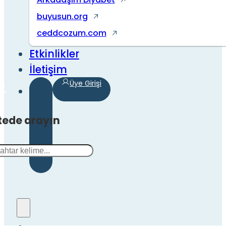
buyusun.org
ceddcozum.com
Etkinlikler
İletişim
Üye Girişi
tede arayın
a