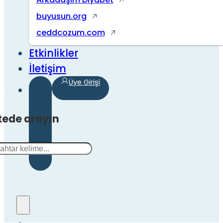
buyusun.org
ceddcozum.com
Etkinlikler
İletişim
Üye Girişi
tede arayın
a