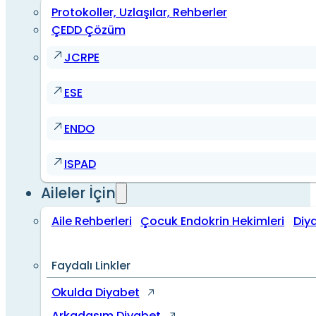
Protokoller, Uzlaşılar, Rehberler
ÇEDD Çözüm
JCRPE
ESE
ENDO
ISPAD
Aileler İçin
Aile Rehberleri
Çocuk Endokrin Hekimleri
Diy
Faydalı Linkler
Okulda Diyabet
Arkadaşım Diyabet