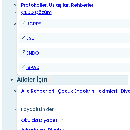
Protokoller, Uzlaşılar, Rehberler
ÇEDD Çözüm
JCRPE
ESE
ENDO
ISPAD
Aileler İçin
Aile Rehberleri
Çocuk Endokrin Hekimleri
Diy
Faydalı Linkler
Okulda Diyabet
Arkadaşım Diyabet