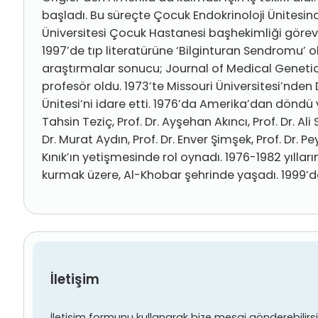
başladı. Bu süreçte Çocuk Endokrinoloji Ünitesind
Üniversitesi Çocuk Hastanesi başhekimliği görevini
1997’de tıp literatürüne ‘Bilginturan Sendromu’ ol
araştırmalar sonucu; Journal of Medical Genetics
profesör oldu. 1973’te Missouri Üniversitesi’nden
Ünitesi’ni idare etti. 1976’da Amerika’dan döndü ve
Tahsin Teziç, Prof. Dr. Ayşehan Akıncı, Prof. Dr. Ali
Dr. Murat Aydın, Prof. Dr. Enver Şimşek, Prof. Dr. Pe
Kınık’ın yetişmesinde rol oynadı. 1976-1982 yıllar
kurmak üzere, Al-Khobar şehrinde yaşadı. 1999’
İletişim
İletişim formunu kullanarak bize mesaj gönderebilirsiniz