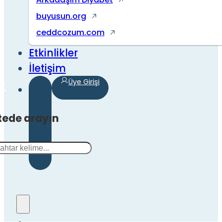
buyusun.org
ceddcozum.com
Etkinlikler
İletişim
Üye Girişi
tede arayın
a