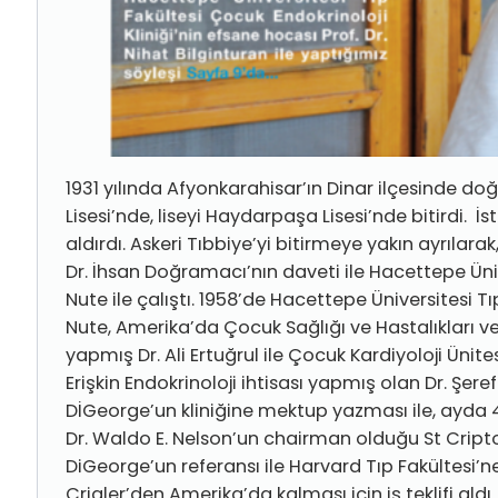
1931 yılında Afyonkarahisar’ın Dinar ilçesinde doğa
Lisesi’nde, liseyi Haydarpaşa Lisesi’nde bitirdi. İ
aldırdı. Askeri Tıbbiye’yi bitirmeye yakın ayrılara
Dr. İhsan Doğramacı’nın daveti ile Hacettepe Ünive
Nute ile çalıştı. 1958’de Hacettepe Üniversitesi T
Nute, Amerika’da Çocuk Sağlığı ve Hastalıkları ve 
yapmış Dr. Ali Ertuğrul ile Çocuk Kardiyoloji Ünite
Erişkin Endokrinoloji ihtisası yapmış olan Dr. Şere
DİGeorge’un kliniğine mektup yazması ile, ayda 40
Dr. Waldo E. Nelson’un chairman olduğu St Criptop
DiGeorge’un referansı ile Harvard Tıp Fakültesi’ne g
Crigler’den Amerika’da kalması için iş teklifi aldı