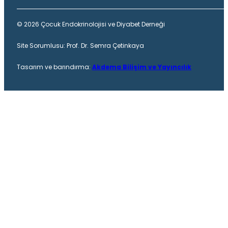
© 2026 Çocuk Endokrinolojisi ve Diyabet Derneği
Site Sorumlusu: Prof. Dr. Semra Çetinkaya
Tasarım ve barındırma:
Akdema Bilişim ve Yayıncılık