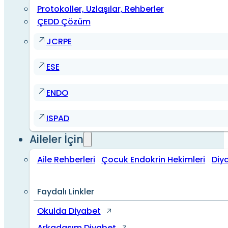
Protokoller, Uzlaşılar, Rehberler
ÇEDD Çözüm
JCRPE
ESE
ENDO
ISPAD
Aileler İçin
Aile Rehberleri
Çocuk Endokrin Hekimleri
Diy
Faydalı Linkler
Okulda Diyabet
Arkadaşım Diyabet