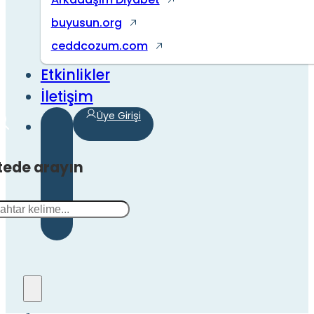
buyusun.org
ceddcozum.com
Etkinlikler
İletişim
Üye Girişi
tede arayın
a