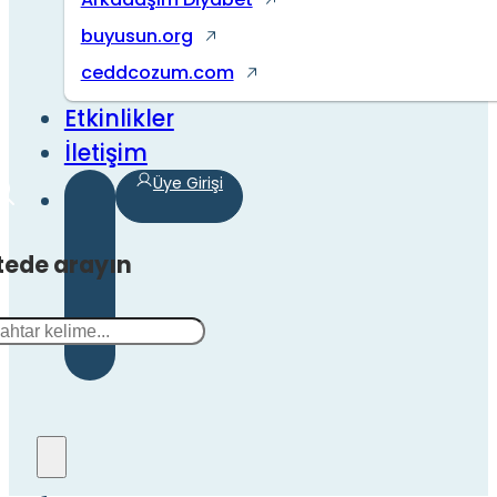
buyusun.org
ceddcozum.com
Etkinlikler
İletişim
Üye Girişi
tede arayın
a