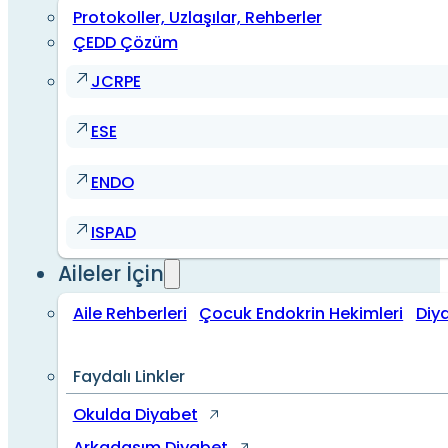
Protokoller, Uzlaşılar, Rehberler
ÇEDD Çözüm
JCRPE
ESE
ENDO
ISPAD
Aileler İçin
Aile Rehberleri
Çocuk Endokrin Hekimleri
Diy
Faydalı Linkler
Okulda Diyabet
Arkadaşım Diyabet